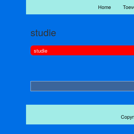
Home
Toev
studie
studie
Copyr