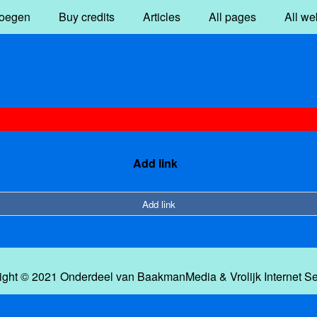
oegen
Buy credits
Articles
All pages
All we
Add link
Add link
ight © 2021 Onderdeel van
BaakmanMedia
&
Vrolijk Internet S