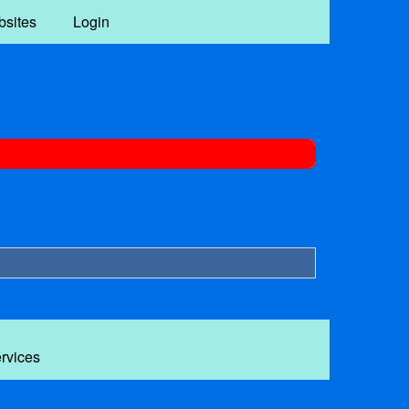
bsites
Login
ervices